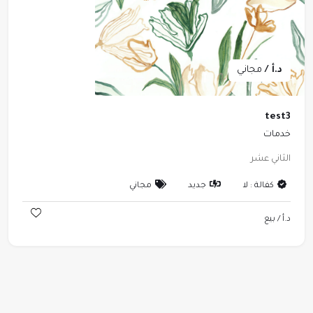
د.أ /
مجاني
test3
خدمات
الثاني عشر
كفالة : لا
جديد
مجاني
د.أ /
بيع